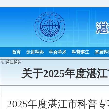
首页
走进科协
学会学术
科普湛江
基层科
※ 通知通告
关于2025年度湛
发
2025年度湛江市科普